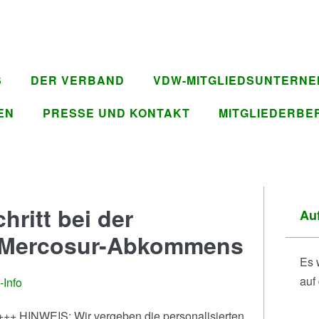
S
DER VERBAND
VDW-MITGLIEDSUNTERN
EN
PRESSE UND KONTAKT
MITGLIEDERBE
hritt bei der
Auf
s Mercosur-Abkommens
Es 
auf
Info
+++ HINWEIS: Wir vergeben die personalisierten