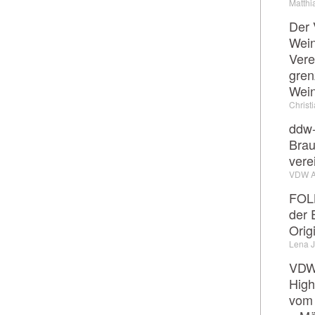
Matthi
Der 
Wein
Vere
gren
Wei
Christ
ddw-
Brau
vere
VDW 
FOL
der 
Orig
Lena 
VDW-
High
vom 