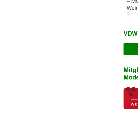
– Mö
Wein
Christ
VDW-
Mitg
Mode