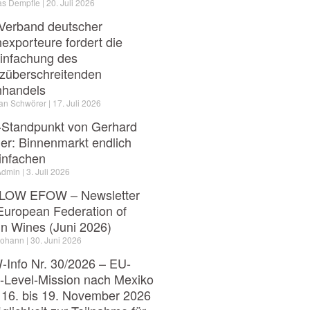
as Dempfle
20. Juli 2026
Verband deutscher
exporteure fordert die
infachung des
züberschreitenden
nhandels
ian Schwörer
17. Juli 2026
Standpunkt von Gerhard
er: Binnenmarkt endlich
infachen
Admin
3. Juli 2026
LOW EFOW – Newsletter
European Federation of
in Wines (Juni 2026)
Johann
30. Juni 2026
Info Nr. 30/2026 – EU-
-Level-Mission nach Mexiko
16. bis 19. November 2026