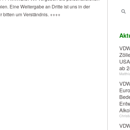
en. Eine Weitergabe an Dritte ist uns in der
r bitten um Verständnis. ++++
Akt
VDW-
Zöll
USA
ab 2
Matthi
VDW-
Euro
Bede
Entw
Alko
Christ
VDW-