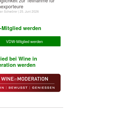
glichkeit zur Teilnahme für
exporteure
ian Schwörer
25. Juni 2026
Mitglied werden
VDW-Mitglied werden
lied bei Wine in
ration werden