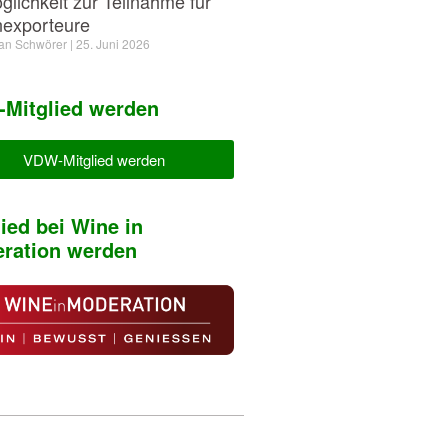
glichkeit zur Teilnahme für
exporteure
ian Schwörer
25. Juni 2026
Mitglied werden
VDW-Mitglied werden
lied bei Wine in
ration werden