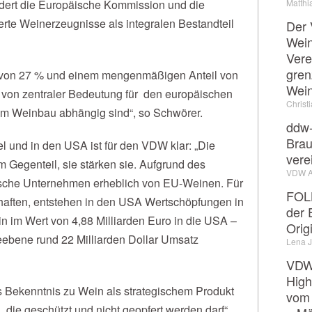
Matthi
dert die Europäische Kommission und die
rte Weinerzeugnisse als integralen Bestandteil
Der 
Wein
Vere
gren
il von 27 % und einem mengenmäßigen Anteil von
Wei
t von zentraler Bedeutung für den europäischen
Christ
 vom Weinbau abhängig sind“, so Schwörer.
ddw-
Brau
 und in den USA ist für den VDW klar: „Die
vere
 Gegenteil, sie stärken sie. Aufgrund des
VDW 
nische Unternehmen erheblich von EU-Weinen. Für
FOL
haften, entstehen in den USA Wertschöpfungen in
der 
in im Wert von 4,88 Milliarden Euro in die USA –
Orig
eebene rund 22 Milliarden Dollar Umsatz
Lena 
VDW-
High
s Bekenntnis zu Wein als strategischem Produkt
vom 
 die geschützt und nicht geopfert werden darf“,