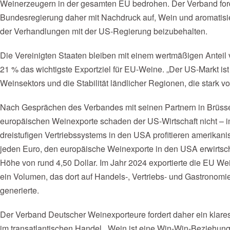
Weinerzeugern in der gesamten EU bedrohen. Der Verband for
Bundesregierung daher mit Nachdruck auf, Wein und aromatisie
der Verhandlungen mit der US-Regierung beizubehalten.
Die Vereinigten Staaten bleiben mit einem wertmäßigen Ante
21 % das wichtigste Exportziel für EU-Weine. „Der US-Markt is
Weinsektors und die Stabilität ländlicher Regionen, die stark
Nach Gesprächen des Verbandes mit seinen Partnern in Brüssel
europäischen Weinexporte schaden der US-Wirtschaft nicht – im
dreistufigen Vertriebssystems in den USA profitieren amerika
jeden Euro, den europäische Weinexporte in den USA erwirtsc
Höhe von rund 4,50 Dollar. Im Jahr 2024 exportierte die EU We
ein Volumen, das dort auf Handels-, Vertriebs- und Gastronomi
generierte.
Der Verband Deutscher Weinexporteure fordert daher ein klare
im transatlantischen Handel. „Wein ist eine Win-Win-Beziehung,