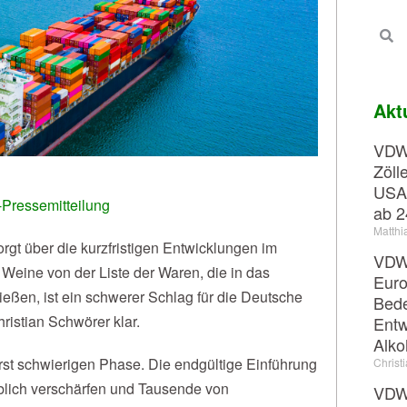
Akt
VDW-
Zöll
USA
ressemitteilung
ab 2
Matthi
gt über die kurzfristigen Entwicklungen im
VDW-
Weine von der Liste der Waren, die in das
Euro
en, ist ein schwerer Schlag für die Deutsche
Bede
ristian Schwörer klar.
Entw
Alko
erst schwierigen Phase. Die endgültige Einführung
Christ
blich verschärfen und Tausende von
VDW-