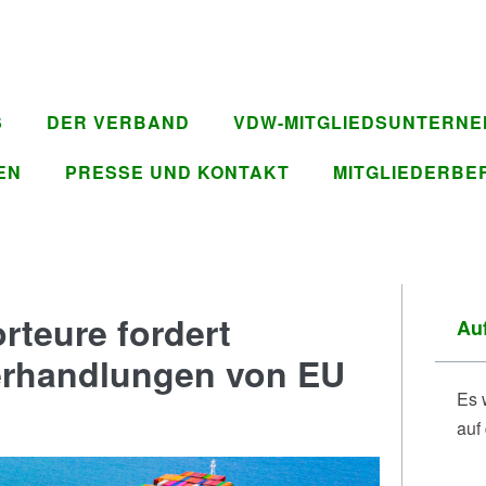
S
DER VERBAND
VDW-MITGLIEDSUNTERN
EN
PRESSE UND KONTAKT
MITGLIEDERBE
teure fordert
Auf
erhandlungen von EU
Es 
auf