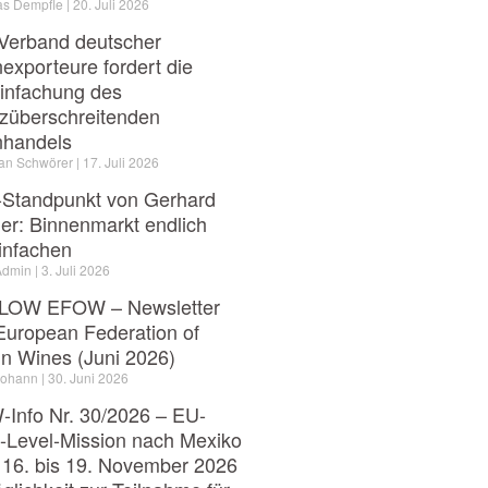
as Dempfle
20. Juli 2026
Verband deutscher
exporteure fordert die
infachung des
züberschreitenden
nhandels
ian Schwörer
17. Juli 2026
Standpunkt von Gerhard
er: Binnenmarkt endlich
infachen
Admin
3. Juli 2026
LOW EFOW – Newsletter
European Federation of
in Wines (Juni 2026)
Johann
30. Juni 2026
Info Nr. 30/2026 – EU-
-Level-Mission nach Mexiko
16. bis 19. November 2026