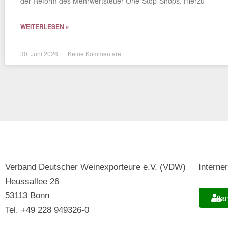
der Reform des Mehrwertsteuer-One-Stop-Shops. Hierzu
WEITERLESEN »
30. Juni 2026
Keine Kommentare
Verband Deutscher Weinexporteure e.V. (VDW)
Interne
Heussallee 26
53113 Bonn
a
Tel. +49 228 949326-0