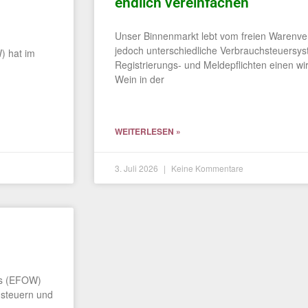
endlich vereinfachen
Unser Binnenmarkt lebt vom freien Warenver
jedoch unterschiedliche Verbrauch­steuersy
) hat im
Registrierungs- und Meldepflichten einen wir
n
Wein in der
WEITERLESEN »
3. Juli 2026
Keine Kommentare
es (EFOW)
hsteuern und