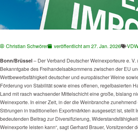
Christian Schwörer
veröffentlicht am
27. Jan. 2026
VDW-
Bonn/Brüssel
– Der Verband Deutscher Weinexporteure e. V. 
Bekanntgabe des Freihandelsabkommens zwischen der EU und 
Wettbewerbsfähigkeit deutscher und europäischer Weine sowie d
Förderung von Stabilität sowie eines offenen, regelbasierten Ha
Land mit rasch wachsender Mittelschicht eine große, bislang n
Weinexporte. In einer Zeit, in der die Weinbranche zunehmen
Störungen in traditionellen Exportmärkten ausgesetzt ist, stellt 
bedeutenden Beitrag zur Diversifizierung, Widerstandsfähigkeit
Weinexporte leisten kann“, sagt Gerhard Brauer, Vorsitzender