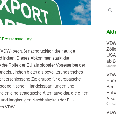
Akt
Pressemitteilung
VDW-
Zöll
(VDW) begrüßt nachdrücklich die heutige
USA
Indien. Dieses Abkommen stärkt die
ab 2
ie Rolle der EU als globaler Vorreiter bei der
Matthi
ndels. „Indien bietet als bevölkerungsreiches
VDW-
icht erschlossene Zielgruppe für europäische
Euro
Bede
d geopolitischen Handelsspannungen und
Entw
Indien eine strategische Alternative dar, die einen
Alko
 und langfristigen Nachhaltigkeit der EU-
Christ
 des VDW.
VDW-