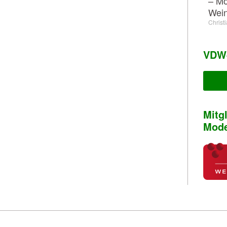
– Mö
Wein
Christ
VDW-
Mitg
Mode