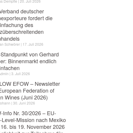
as Dempfle
20. Juli 2026
Verband deutscher
exporteure fordert die
infachung des
züberschreitenden
nhandels
ian Schwörer
17. Juli 2026
Standpunkt von Gerhard
er: Binnenmarkt endlich
infachen
Admin
3. Juli 2026
LOW EFOW – Newsletter
European Federation of
in Wines (Juni 2026)
Johann
30. Juni 2026
Info Nr. 30/2026 – EU-
-Level-Mission nach Mexiko
16. bis 19. November 2026